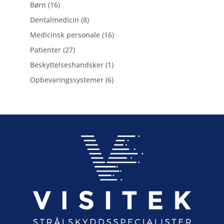
varer
16
Børn
16
varer
8
Dentalmedicin
8
varer
16
Medicinsk personale
16
varer
27
Patienter
27
varer
1
Beskyttelseshandsker
1
vare
6
Opbevaringssystemer
6
varer