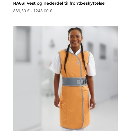
RA631 Vest og nederdel til frontbeskyttelse
Prisinterval:
839,50
€
-
1248,00
€
839,50 €
til
1248,00 €