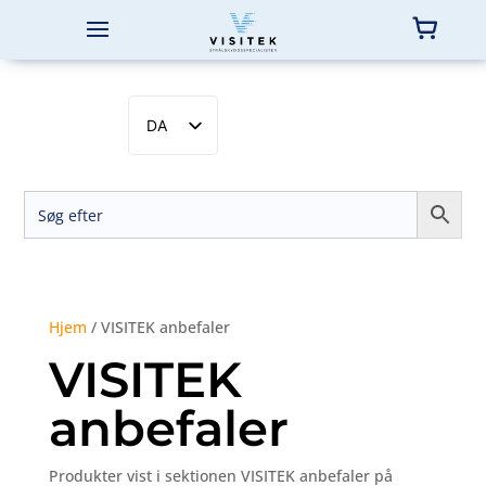
DA
EN
SV
NB
FI
Hjem
/ VISITEK anbefaler
VISITEK
anbefaler
Produkter vist i sektionen VISITEK anbefaler på