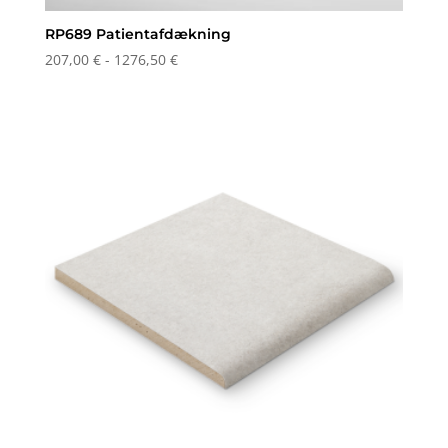
RP689 Patientafdækning
Prisinterval:
207,00
€
-
1276,50
€
207,00 €
til
1276,50 €