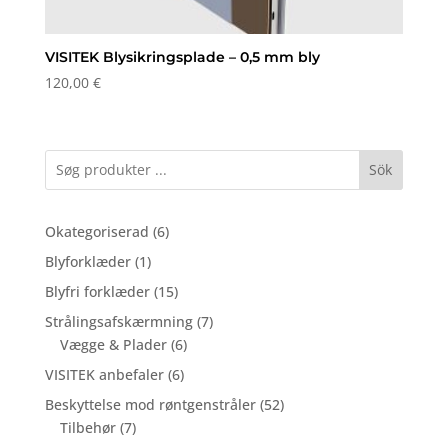
VISITEK Blysikringsplade – 0,5 mm bly
120,00
€
Sök
6
Okategoriserad
6
varer
1
Blyforklæder
1
vare
15
Blyfri forklæder
15
varer
7
Strålingsafskærmning
7
6
varer
Vægge & Plader
6
varer
6
VISITEK anbefaler
6
varer
52
Beskyttelse mod røntgenstråler
52
7
varer
Tilbehør
7