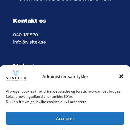
Kontakt os
040-181570
info@visitek.se
Malmø
Administrer samtykke
Vision & Teknik System i Malmø
Box 523, 201 25 Malmö
Vi bruger cookies til at drive webstedet og forstå, hvordan det bruges,
f.eks. browsingadfærd eller unikke ID'er.
Integritetspolitik
Du kan frit vælge, hvilke cookies du vil acceptere.
Accepter