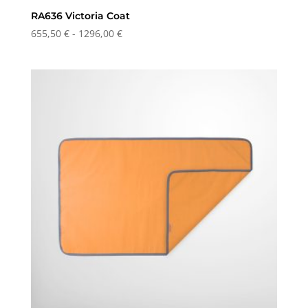
RA636 Victoria Coat
Prisinterval:
655,50
€
-
1296,00
€
655,50 €
til
1296,00 €