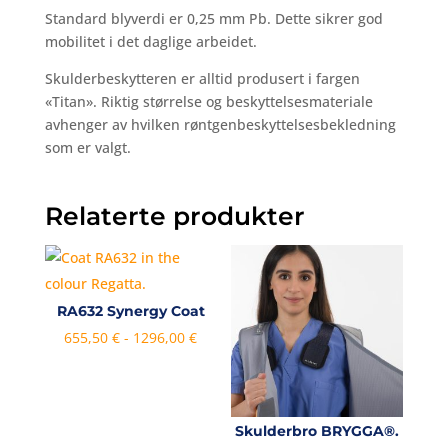
Standard blyverdi er 0,25 mm Pb. Dette sikrer god
mobilitet i det daglige arbeidet.
Skulderbeskytteren er alltid produsert i fargen
«Titan». Riktig størrelse og beskyttelsesmateriale
avhenger av hvilken røntgenbeskyttelsesbekledning
som er valgt.
Relaterte produkter
RA632 Synergy Coat
Prisområde:
655,50
€
-
1296,00
€
655,50 €
til
og
Skulderbro BRYGGA®.
med