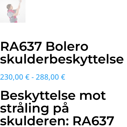
RA637 Bolero
skulderbeskyttelse
Prisområde:
230,00
€
-
288,00
€
230,00 €
til
Beskyttelse mot
og
med
stråling på
288,00 €
skulderen: RA637