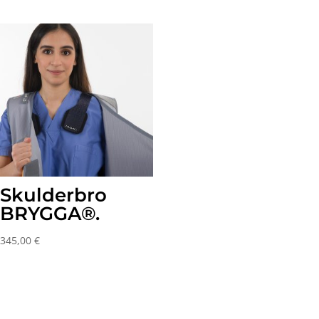
med
til
216,00 €
og
med
912,00 €
Skulderbro
BRYGGA®.
345,00
€