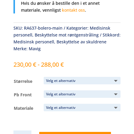
Hvis du ønsker å bestille den i et annet
materiale, vennligst
kontakt oss
.
SKU:
RA637-bolero-main
Kategorier:
Medisinsk
personell
,
Beskyttelse mot røntgenstråling
Stikkord:
Medisinsk personell
,
Beskyttelse av skuldrene
Merke:
Mavig
Prisområde:
230,00
€
-
288,00
€
230,00 €
til
Størrelse
og
med
Pb Front
288,00 €
Materiale
RA637