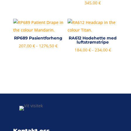
345,00
€
1296,00 €
RP689 Pasientforheng
RA612 Hodehette med
luftstrømstripe
Prisområde:
207,00
€
-
1276,50
€
Prisområd
184,00
€
-
234,00
€
207,00 €
184,00 €
til
til
og
og
med
med
1276,50 €
234,00 €
Kontakt oss