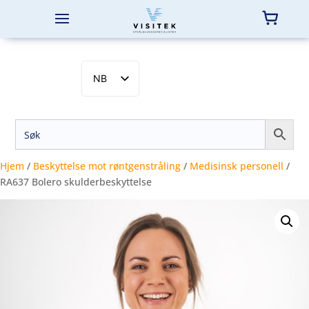
NB
EN
SV
DA
FI
Hjem
/
Beskyttelse mot røntgenstråling
/
Medisinsk personell
/
RA637 Bolero skulderbeskyttelse