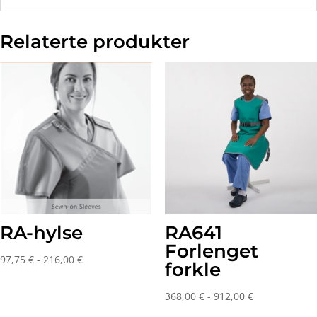
Relaterte produkter
RA-hylse
RA641
Forlenget
Prisområde:
97,75
€
-
216,00
€
forkle
97,75 €
til
Prisområde:
368,00
€
-
912,00
€
og
368,00 €