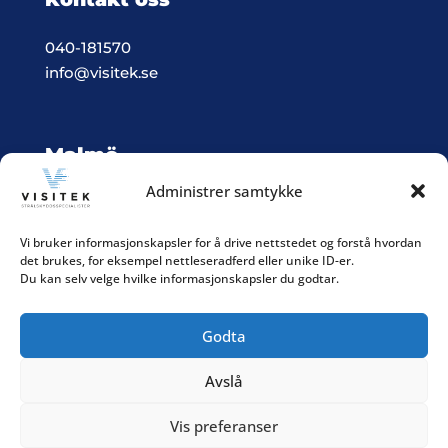
040-181570
info@visitek.se
Malmö
Administrer samtykke
Vision & Teknik System i Malmö
Box 523, 201 25 Malmö
Vi bruker informasjonskapsler for å drive nettstedet og forstå hvordan
det brukes, for eksempel nettleseradferd eller unike ID-er.
Integritetspolicy
Du kan selv velge hvilke informasjonskapsler du godtar.
Godta
Avslå
Følg våre sosiale medier
Vis preferanser