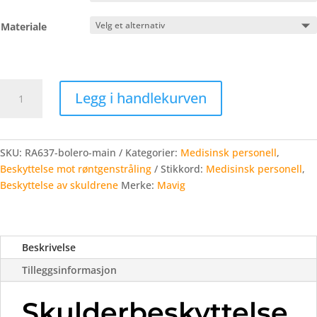
Materiale
RA637
Legg i handlekurven
Bolero
Shoulder
Protection
antall
SKU:
RA637-bolero-main
Kategorier:
Medisinsk personell
,
Beskyttelse mot røntgenstråling
Stikkord:
Medisinsk personell
,
Beskyttelse av skuldrene
Merke:
Mavig
Beskrivelse
Tilleggsinformasjon
Skulderbeskyttelse