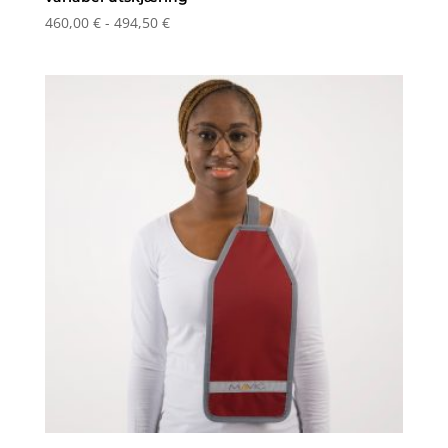
Prisområde:
460,00
€
-
494,50
€
460,00 €
til
og
med
494,50 €