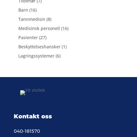
7
produkter
Tilbehør
7
produkter
16
Barn
16
produkter
8
Tannmedisin
8
produkter
16
Medisinsk personell
16
produkter
27
Pasienter
27
produkter
1
Beskyttelseshansker
1
produkt
6
Lagringssystemer
6
produkter
Kontakt oss
040-181570