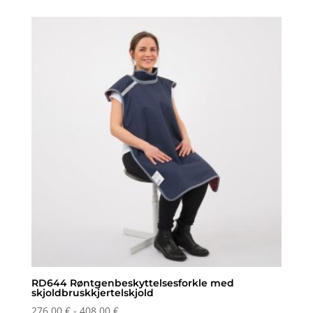
til
og
med
360,00 €
RD644 Røntgenbeskyttelsesforkle med
skjoldbruskkjertelskjold
Prisområde:
276,00
€
-
408,00
€