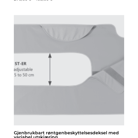
276,00 €
til
og
med
408,00 €
Gjenbrukbart røntgenbeskyttelsesdeksel med
variabel utskjæring