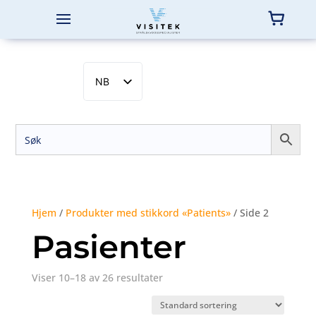
NB
EN
SV
DA
FI
Hjem
/
Produkter med stikkord «Patients»
/ Side 2
Pasienter
Viser 10–18 av 26 resultater