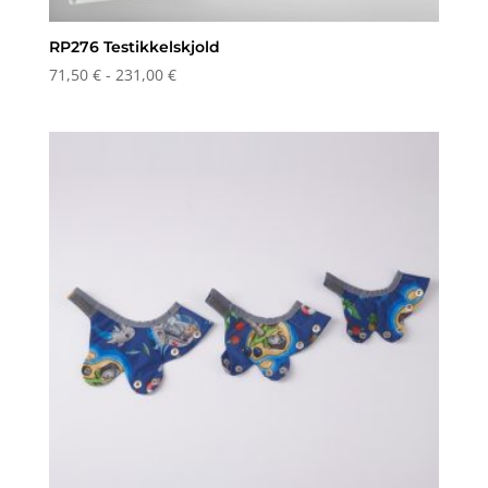
RP276 Testikkelskjold
Prisområde:
71,50
€
-
231,00
€
71,50 €
til
og
med
231,00 €