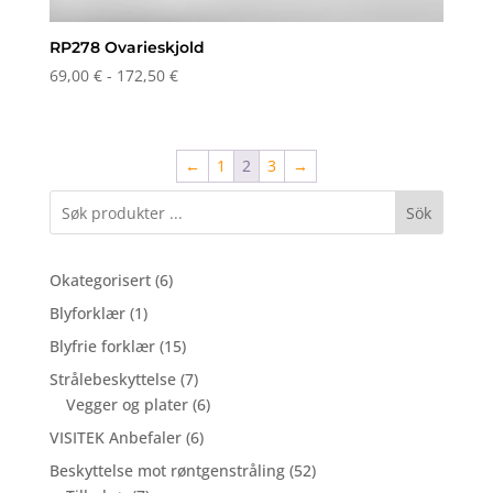
RP278 Ovarieskjold
Prisområde:
69,00
€
-
172,50
€
69,00 €
til
og
←
1
2
3
→
med
172,50 €
Sök
6
Okategorisert
6
produkter
1
Blyforklær
1
produkt
15
Blyfrie forklær
15
produkter
7
Strålebeskyttelse
7
produkter
6
Vegger og plater
6
produkter
6
VISITEK Anbefaler
6
produkter
52
Beskyttelse mot røntgenstråling
52