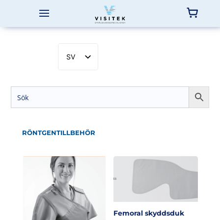
SV
EN
NB
DA
FI
RÖNTGENTILLBEHÖR
Femoral skyddsduk