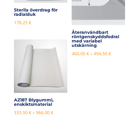
Sterila överdrag för
radialduk
178,25
€
Återanvändbart
röntgenskyddsfodral
med variabel
utskärning
Prisintervall:
460,00
€
–
494,50
€
460,00 €
till
494,50 €
AZ187 Blygummi,
enskiktsmaterial
Prisintervall:
333,50
€
–
966,00
€
333,50 €
till
966,00 €