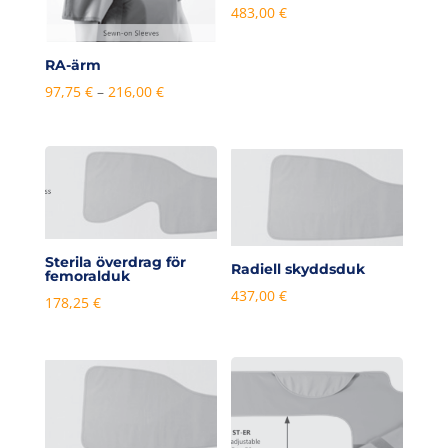
483,00
€
RA-ärm
Prisintervall:
97,75
€
–
216,00
€
97,75 €
till
216,00 €
Sterila överdrag för
Radiell skyddsduk
femoralduk
437,00
€
178,25
€