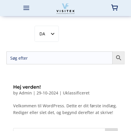
DA
EN
SV
NB
FI
Hej verden!
by
Admin
|
29-10-2024
|
Uklassificeret
Velkommen til WordPress. Dette er dit første indlæg.
Rediger eller slet det, og begynd derefter at skrive!