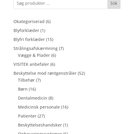
Sök
6
Okategoriserad
6
varer
1
Blyforklæder
1
vare
15
Blyfri forklæder
15
varer
7
Strålingsafskærmning
7
6
varer
Vægge & Plader
6
varer
6
VISITEK anbefaler
6
varer
52
Beskyttelse mod røntgenstråler
52
7
varer
Tilbehør
7
varer
16
Børn
16
varer
8
Dentalmedicin
8
varer
16
Medicinsk personale
16
varer
27
Patienter
27
varer
1
Beskyttelseshandsker
1
vare
6
Opbevaringssystemer
6