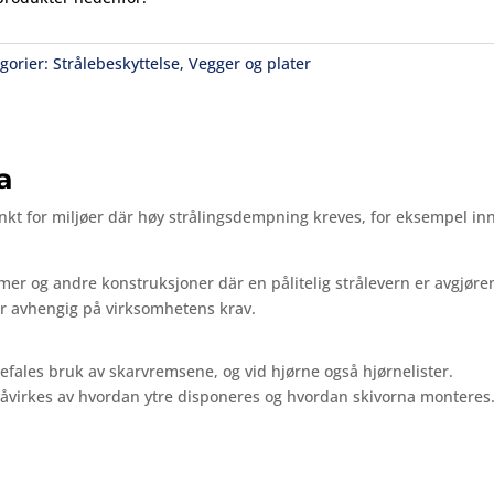
gorier:
Strålebeskyttelse
,
Vegger og plater
a
enkt
for
miljøer
där
høy
strålingsdempning
kreves,
for eksempel
in
rmer
og
andre
konstruksjoner
där
en
pålitelig
strålevern
er
avgjøre
er
avhengig
på
virksomhetens
krav.
efales
bruk
av
skarvremsene,
og
vid
hjørne
også
hjørnelister.
åvirkes
av
hvordan
ytre
disponeres
og
hvordan
skivorna
monteres