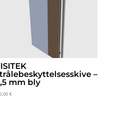
ISITEK
trålebeskyttelsesskive –
,5 mm bly
0,00
€