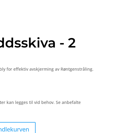
ddsskiva - 2
bly
for
effektiv
avskjerming
av
Røntgenstråling.
ster
kan
legges
til
vid
behov. Se anbefalte
ndlekurven