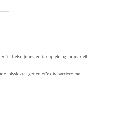
nenfor
helsetjenester,
tannpleie
og
industriell
nde.
Blyskiktet
ger
en
effektiv
barriere
mot
.