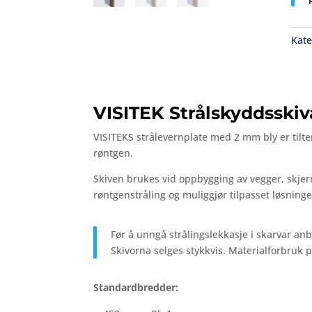
Kate
VISITEK Strålskyddsskiv
VISITEKS
strålevernplate
med
2
mm
bly
er
tilt
røntgen.
Skiven
brukes
vid
oppbygging
av
vegger,
skje
røntgenstråling
og
muliggjør
tilpasset
løsning
Før
å
unngå
strålingslekkasje
i
skarvar
anb
Skivorna
selges
stykkvis.
Materialforbruk
p
Standardbredder: