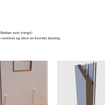
tilbehør
som
trengs?
e
rommet
og
sikre
en
korrekt
løsning.