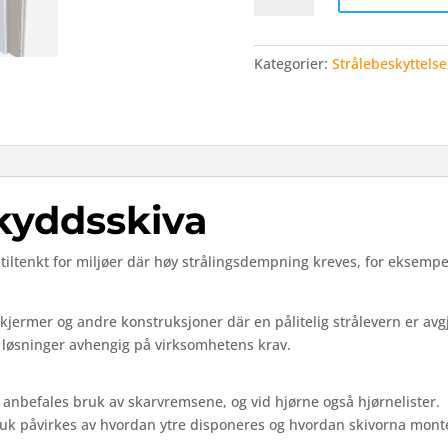
–
2
mm
Kategorier:
Strålebeskyttelse
bly
antall
skyddsskiva
r
tiltenkt
for
miljøer
där
høy
strålingsdempning
kreves,
for eksemp
skjermer
og
andre
konstruksjoner
där
en
pålitelig
strålevern
er
avg
t
løsninger
avhengig
på
virksomhetens
krav.
r
anbefales
bruk
av
skarvremsene,
og
vid
hjørne
også
hjørnelister.
ruk
påvirkes
av
hvordan
ytre
disponeres
og
hvordan
skivorna
monte