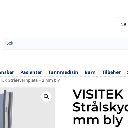
NB
EN
SV
DA
FI
ansker
Pasienter
Tannmedisin
Barn
Tilbehør
TEK Strålevernplate – 2 mm bly
VISITEK
Strålsky
mm bly