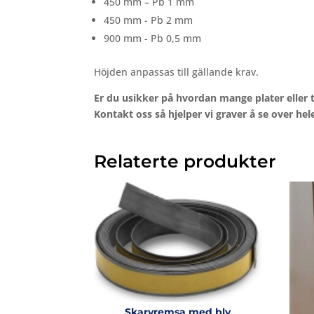
450 mm – Pb 1 mm
450 mm - Pb 2 mm
900 mm - Pb 0,5 mm
Höjden anpassas till gällande krav.
Er
du
usikker
på
hvordan
mange
plater
eller
Kontakt
oss
så
hjelper
vi
graver
å
se
over
hel
Relaterte produkter
Skarvremsa med bly