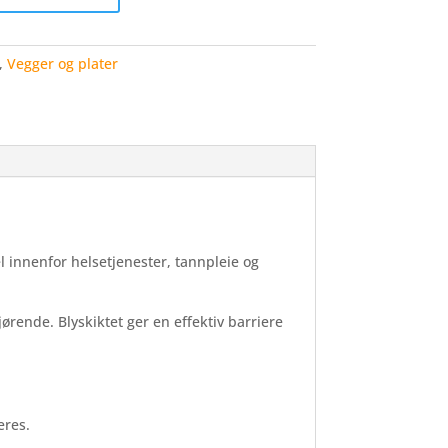
,
Vegger og plater
el
innenfor
helsetjenester,
tannpleie
og
jørende.
Blyskiktet
ger
en
effektiv
barriere
res.