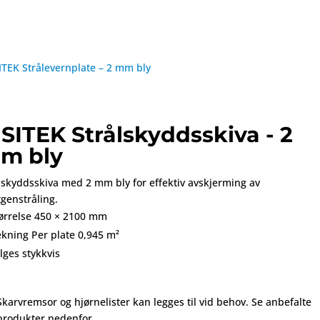
ITEK Strålevernplate – 2 mm bly
ISITEK Strålskyddsskiva - 2
m bly
lskyddsskiva
med
2
mm
bly
for
effektiv
avskjerming
av
genstråling.
ørrelse
450 ×
2100
mm
ekning
Per
plate
0,945
m²
lges
stykkvis
Skarvremsor
og
hjørnelister
kan
legges
til
vid
behov. Se anbefalte
produkter nedenfor.