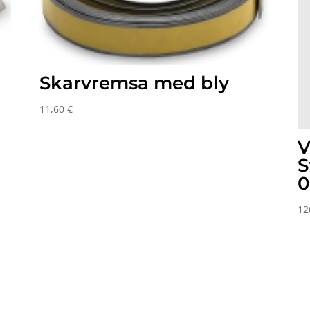
Skarvremsa med bly
11,60
€
V
S
0
12