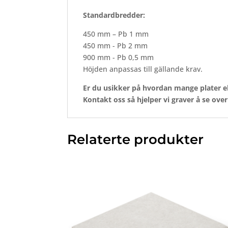
Standardbredder:
450 mm – Pb 1 mm
450 mm - Pb 2 mm
900 mm - Pb 0,5 mm
Höjden anpassas till gällande krav.
Er
du
usikker
på
hvordan
mange
plater
e
Kontakt
oss
så
hjelper
vi
graver
å
se
ove
Relaterte produkter