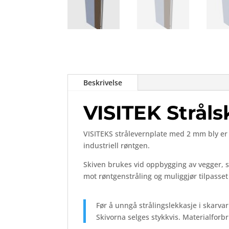
Beskrivelse
VISITEK Strål
VISITEKS
strålevernplate
med
2
mm
bly
e
industriell
røntgen.
Skiven
brukes
vid
oppbygging
av
vegger,
mot
røntgenstråling
og
muliggjør
tilpasse
Før
å
unngå
strålingslekkasje
i
skarva
Skivorna
selges
stykkvis.
Materialforb