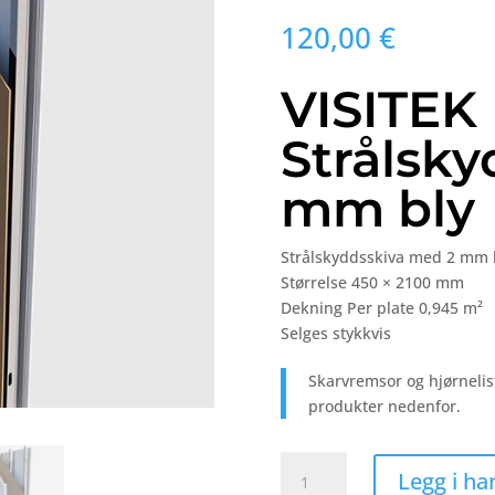
120,00
€
VISITEK
Strålsky
mm bly
Strålskyddsskiva
med
2
mm
Størrelse
450 ×
2100
mm
Dekning
Per
plate
0,945
m²
Selges
stykkvis
Skarvremsor
og
hjørneli
produkter nedenfor.
VISITEK
Legg i ha
Strålskyddsskiva