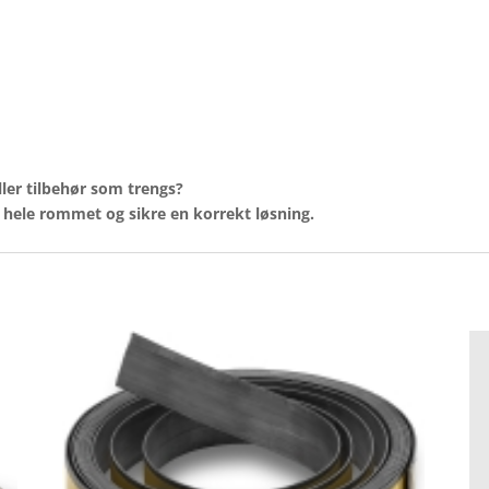
ller
tilbehør
som
trengs?
r
hele
rommet
og
sikre
en
korrekt
løsning.