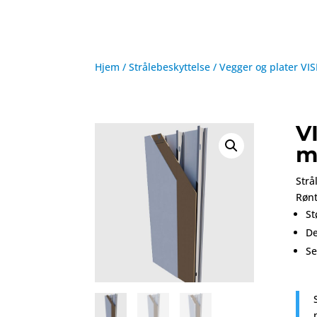
Hjem
/
Strålebeskyttelse
/
Vegger og plater
VIS
V
m
Strå
Rønt
St
D
Se