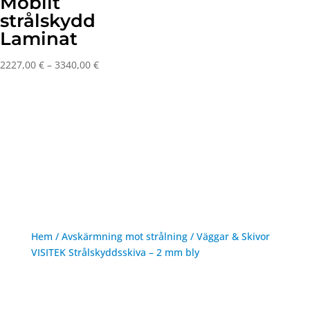
Mobilt
strålskydd
Laminat
Prisintervall:
2227,00
€
–
3340,00
€
2227,00 €
till
3340,00 €
Hem
/
Avskärmning mot strålning
/
Väggar & Skivor
VISITEK Strålskyddsskiva – 2 mm bly