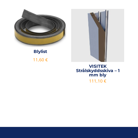
till
3340,00 
Blylist
11,60
€
VISITEK
Strålskyddsskiva – 1
mm bly
111,10
€