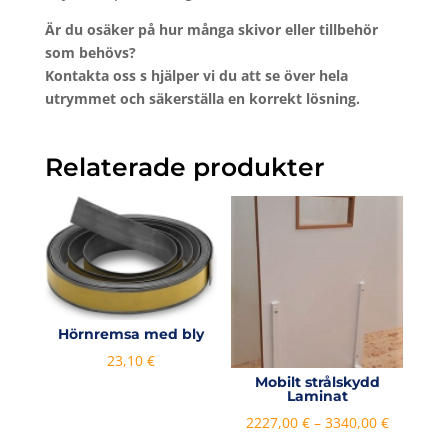
Är
du
osäker
på
hur
många
skivor
eller
tillbehör
som
behövs?
Kontakta
oss
s
hjälper
vi
du
att
se
över
hela
utrymmet
och
säkerställa
en
korrekt
lösning.
Relaterade produkter
Hörnremsa med bly
23,10
€
Mobilt strålskydd
Laminat
Prisinterv
2227,00
€
–
3340,00
€
2227,00 