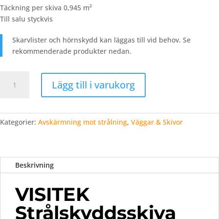
Täckning
per
skiva
0,945
m²
Till salu
styckvis
Skarvlister
och
hörnskydd
kan
läggas
till
vid
behov. Se
rekommenderade produkter nedan.
VISITEK
Lägg till i varukorg
Strålskyddsskiva
–
2
mm
Kategorier:
Avskärmning mot strålning
,
Väggar & Skivor
bly
mängd
Beskrivning
VISITEK
Strålskyddsskiva