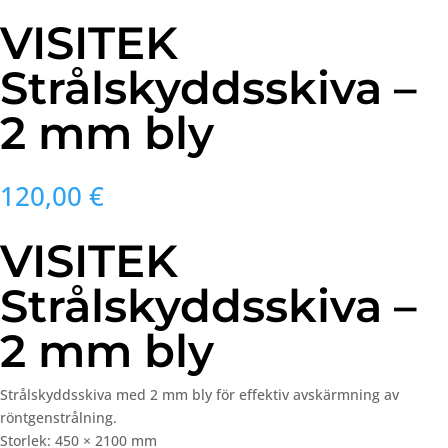
VISITEK
Strålskyddsskiva –
2 mm bly
120,00
€
VISITEK
Strålskyddsskiva –
2 mm bly
Strålskyddsskiva
med
2
mm
bly
för
effektiv
avskärmning
av
röntgenstrålning.
Storlek:
450 ×
2100
mm