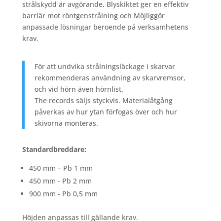
strålskydd
är
avgörande.
Blyskiktet
ger
en
effektiv
barriär
mot
röntgenstrålning
och
Möjliggör
anpassade
lösningar
beroende
på
verksamhetens
krav.
För
att
undvika
strålningsläckage
i
skarvar
rekommenderas
användning
av
skarvremsor,
och
vid
hörn
även
hörnlist.
The records
säljs
styckvis.
Materialåtgång
påverkas
av
hur
ytan
förfogas över
och
hur
skivorna
monteras.
Standardbreddare:
450 mm – Pb 1 mm
450 mm - Pb 2 mm
900 mm - Pb 0,5 mm
Höjden anpassas till gällande krav.