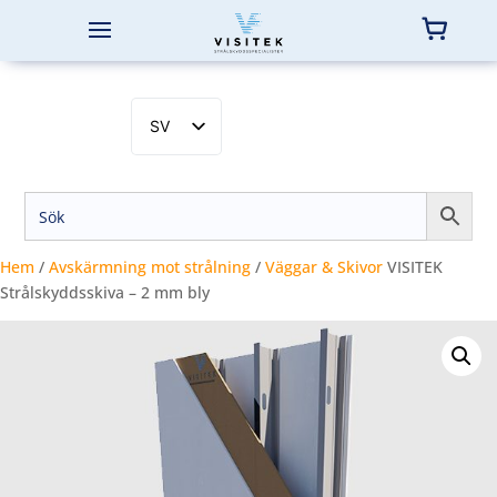
SV
EN
NB
DA
FI
Hem
/
Avskärmning mot strålning
/
Väggar & Skivor
VISITEK
Strålskyddsskiva – 2 mm bly