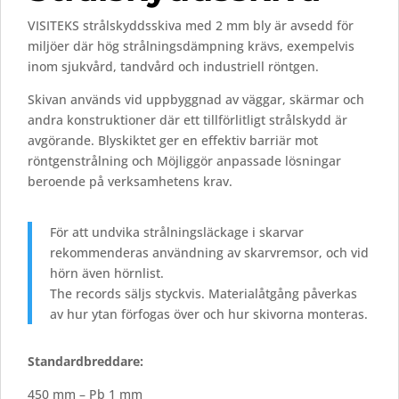
VISITEKS
strålskyddsskiva
med
2
mm
bly
är
avsedd
för
miljöer
där
hög
strålningsdämpning
krävs,
exempelvis
inom
sjukvård,
tandvård
och
industriell
röntgen.
Skivan
används
vid
uppbyggnad
av
väggar,
skärmar
och
andra
konstruktioner
där
ett
tillförlitligt
strålskydd
är
avgörande.
Blyskiktet
ger
en
effektiv
barriär
mot
röntgenstrålning
och
Möjliggör
anpassade
lösningar
beroende
på
verksamhetens
krav.
För
att
undvika
strålningsläckage
i
skarvar
rekommenderas
användning
av
skarvremsor,
och
vid
hörn
även
hörnlist.
The records
säljs
styckvis.
Materialåtgång
påverkas
av
hur
ytan
förfogas över
och
hur
skivorna
monteras.
Standardbreddare:
450 mm – Pb 1 mm