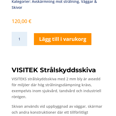
Kategorier:
Avskärmning mot strålning
,
Väggar &
Skivor
120,00
€
VISITEK
Lägg till i varukorg
Strålskyddsskiva
–
2
mm
bly
VISITEK Strålskyddsskiva
mängd
VISITEKS
strålskyddsskiva
med
2
mm
bly
är
avsedd
för
miljöer
där
hög
strålningsdämpning
krävs,
exempelvis
inom
sjukvård,
tandvård
och
industriell
röntgen.
Skivan
används
vid
uppbyggnad
av
väggar,
skärmar
och
andra
konstruktioner
där
ett
tillförlitligt