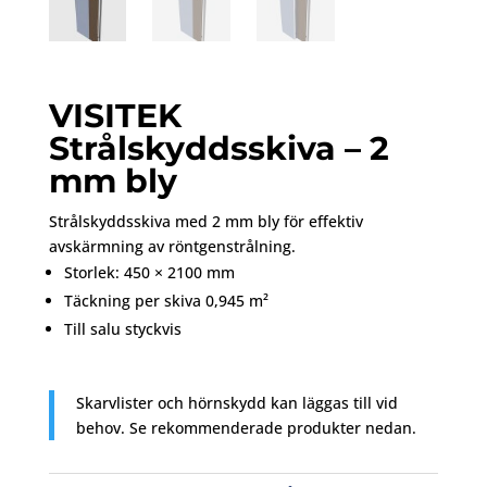
VISITEK
Strålskyddsskiva – 2
mm bly
Strålskyddsskiva
med
2
mm
bly
för
effektiv
avskärmning
av
röntgenstrålning.
Storlek:
450 ×
2100
mm
Täckning
per
skiva
0,945
m²
Till salu
styckvis
Skarvlister
och
hörnskydd
kan
läggas
till
vid
behov. Se rekommenderade produkter nedan.