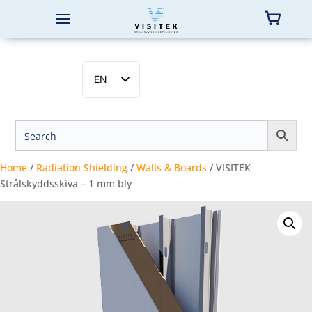
EN
SV
NB
DA
FI
Home
/
Radiation Shielding
/
Walls & Boards
/ VISITEK
Strålskyddsskiva – 1 mm bly