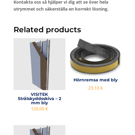
Kontakta
oss
så
hjälper
vi
dig
att
se
över
hela
utrymmet
och
säkerställa
en
korrekt
lösning.
Related products
Hörnremsa med bly
23,10
€
VISITEK
Strålskyddsskiva – 2
mm bly
120,00
€