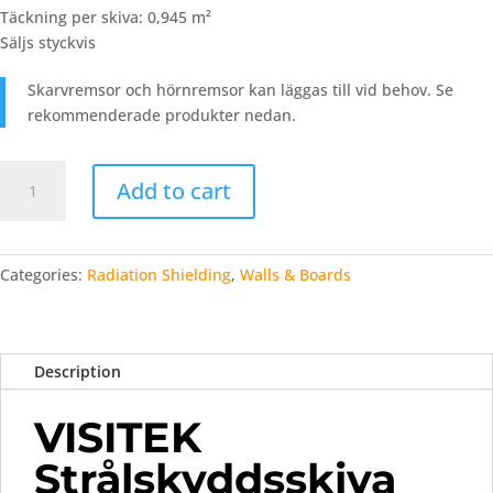
Täckning
per
skiva:
0,945
m²
Säljs
styckvis
Skarvremsor
och
hörnremsor
kan
läggas
till
vid
behov. Se
rekommenderade produkter nedan.
VISITEK
Add to cart
Strålskyddsskiva
–
1
mm
Categories:
Radiation Shielding
,
Walls & Boards
bly
quantity
Description
VISITEK
Strålskyddsskiva