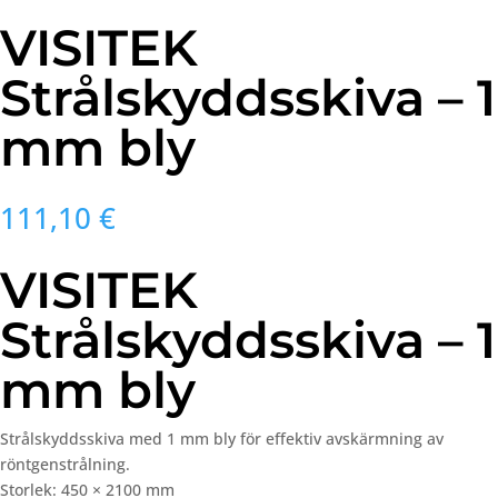
VISITEK
Strålskyddsskiva – 1
mm bly
111,10
€
VISITEK
Strålskyddsskiva – 1
mm bly
Strålskyddsskiva
med 1
mm
bly
för
effektiv
avskärmning
av
röntgenstrålning.
Storlek:
450 ×
2100
mm