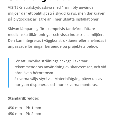
VISITEKs
strålskyddsskiva
med
1
mm
bly
används
i
miljöer
där
ett
pålitligt
strålskydd
krävs,
men
där
kraven
på
blytjocklek
är
lägre
än
i
mer
utsatta
installationer.
Skivan
lämpar
sig
för
exempelvis
tandvård,
lättare
medicinska
tillämpningar
och
vissa
industriella
miljöer.
Den
kan
integreras
i
väggkonstruktioner
eller
användas
i
anpassade
lösningar
beroende
på
projektets
behov.
För
att
undvika
strålningsläckage
i
skarvar
rekommenderas
användning
av
skarvremsor,
och
vid
hörn
även
hörnremsor.
Skivorna
säljs
styckvis.
Materialåtgång
påverkas
av
hur
ytan
disponeras
och
hur
skivorna
monteras.
Standardbredder:
450 mm – Pb 1 mm
450 mm – Pb 2 mm