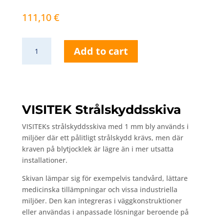
111,10
€
VISITEK
Add to cart
Strålskyddsskiva
–
1
mm
bly
VISITEK Strålskyddsskiva
quantity
VISITEKs
strålskyddsskiva
med
1
mm
bly
används
i
miljöer
där
ett
pålitligt
strålskydd
krävs,
men
där
kraven
på
blytjocklek
är
lägre
än
i
mer
utsatta
installationer.
Skivan
lämpar
sig
för
exempelvis
tandvård,
lättare
medicinska
tillämpningar
och
vissa
industriella
miljöer.
Den
kan
integreras
i
väggkonstruktioner
eller
användas
i
anpassade
lösningar
beroende
på