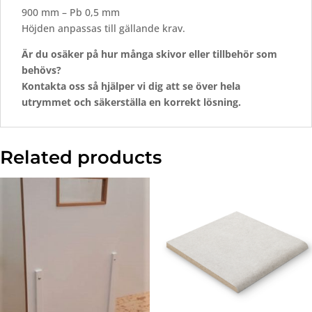
900 mm – Pb 0,5 mm
Höjden anpassas till gällande krav.
Är
du
osäker
på
hur
många
skivor
eller
tillbehör
som
behövs?
Kontakta
oss
så
hjälper
vi
dig
att
se
över
hela
utrymmet
och
säkerställa
en
korrekt
lösning.
Related products