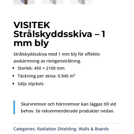
VISITEK
Strålskyddsskiva – 1
mm bly
Strålskyddsskiva
med 1
mm
bly
för
effektiv
avskärmning
av
röntgenstrålning.
Storlek:
450 ×
2100
mm
Täckning
per
skiva:
0,945
m²
Säljs
styckvis
Skarvremsor
och
hörnremsor
kan
läggas
till
vid
behov. Se rekommenderade produkter nedan.
Categories:
Radiation Shielding
,
Walls & Boards