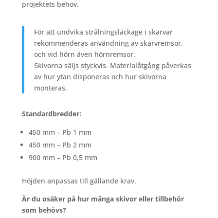
projektets
behov.
För
att
undvika
strålningsläckage
i
skarvar
rekommenderas
användning
av
skarvremsor,
och
vid
hörn
även
hörnremsor.
Skivorna
säljs
styckvis.
Materialåtgång
påverkas
av
hur
ytan
disponeras
och
hur
skivorna
monteras.
Standardbredder:
450 mm – Pb 1 mm
450 mm – Pb 2 mm
900 mm – Pb 0,5 mm
Höjden anpassas till gällande krav.
Är
du
osäker
på
hur
många
skivor
eller
tillbehör
som
behövs?