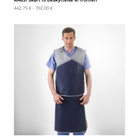
Prisinterval:
442,75
€
-
702,00
€
442,75 €
til
702,00 €