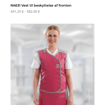
RA631 Vest til beskyttelse af fronten
Prisinterval:
431,25
€
-
582,00
€
431,25 €
til
582,00 €