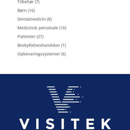
7
varer
Tilbehør
7
varer
16
Børn
16
varer
8
Dentalmedicin
8
varer
16
Medicinsk personale
16
varer
27
Patienter
27
varer
1
Beskyttelseshandsker
1
vare
6
Opbevaringssystemer
6
varer