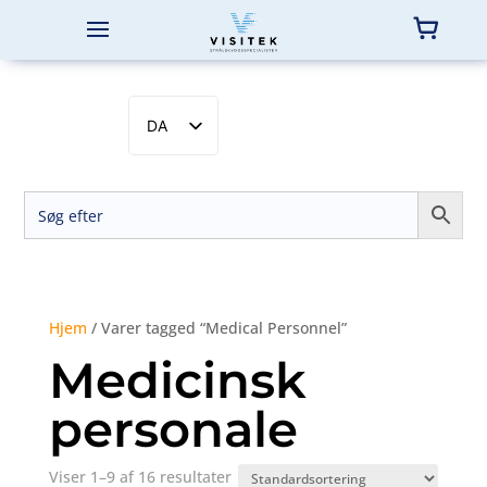
DA
EN
SV
NB
FI
Hjem
/ Varer tagged “Medical Personnel”
Medicinsk
personale
Viser 1–9 af 16 resultater