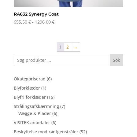
RA632 Synergy Coat
Prisinterval:
655,50
€
-
1296,00
€
655,50 €
til
1296,00 €
1
2
→
Sök
6
Okategoriserad
6
varer
1
Blyforklæder
1
vare
15
Blyfri forklæder
15
varer
7
Strålingsafskærmning
7
6
varer
Vægge & Plader
6
varer
6
VISITEK anbefaler
6
varer
52
Beskyttelse mod røntgenstråler
52