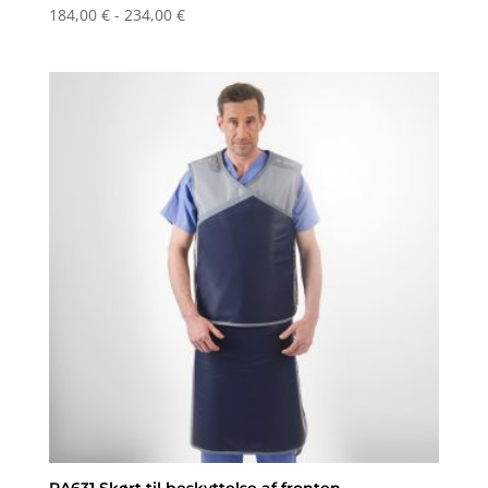
Prisinterval:
184,00
€
-
234,00
€
184,00 €
til
234,00 €
RA631 Skørt til beskyttelse af fronten