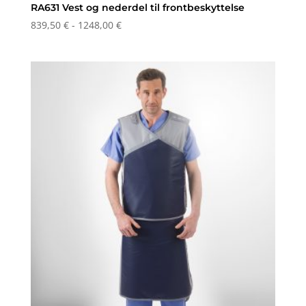
RA631 Vest og nederdel til frontbeskyttelse
Prisinterval:
839,50
€
-
1248,00
€
839,50 €
til
1248,00 €