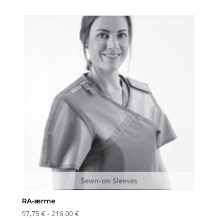
RA-ærme
Prisinterval:
97,75
€
-
216,00
€