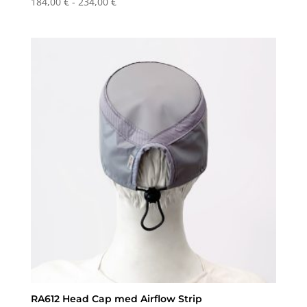
Prisinterval:
184,00
€
-
234,00
€
184,00 €
til
234,00 €
RA612 Head Cap med Airflow Strip