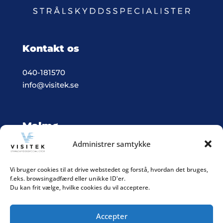
Kontakt os
040-181570
info@visitek.se
Malmø
Administrer samtykke
Vision & Teknik System i Malmø
Box 523, 201 25 Malmö
Vi bruger cookies til at drive webstedet og forstå, hvordan det bruges,
f.eks. browsingadfærd eller unikke ID'er.
Integritetspolitik
Du kan frit vælge, hvilke cookies du vil acceptere.
Accepter