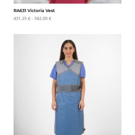
RA631 Victoria Vest
Prisinterval:
431,25
€
-
582,00
€
431,25 €
til
582,00 €