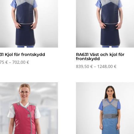
1 Kjol för frontskydd
RA631 Väst och kjol för
frontskydd
Prisintervall:
,75
€
–
702,00
€
Prisinterv
839,50
€
–
1248,00
€
442,75 €
839,50 €
till
till
702,00 €
1248,00 