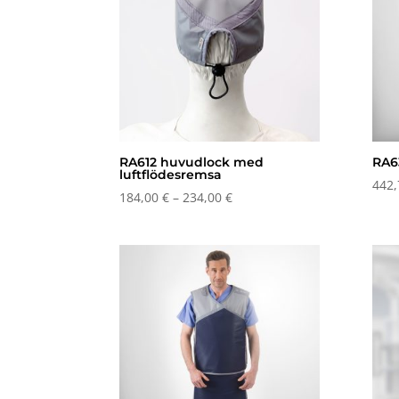
RA612 huvudlock med
RA63
luftflödesremsa
442
Prisintervall:
184,00
€
–
234,00
€
184,00 €
till
234,00 €