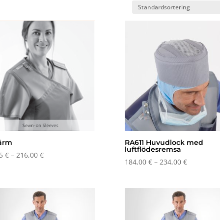
ärm
RA611 Huvudlock med
luftflödesremsa
Prisintervall:
75
€
–
216,00
€
Prisinterva
184,00
€
–
234,00
€
97,75 €
184,00 €
till
till
216,00 €
234,00 €