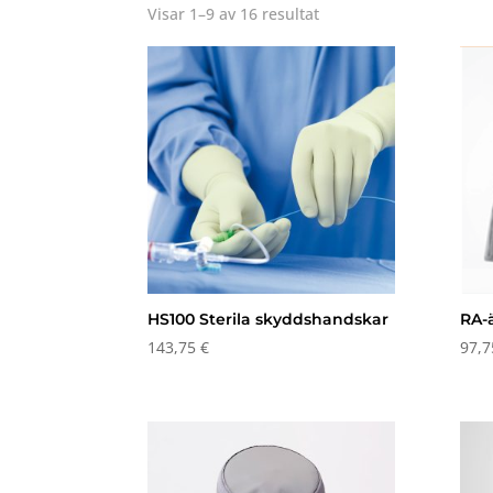
Visar 1–9 av 16 resultat
HS100 Sterila skyddshandskar
RA-
143,75
€
97,