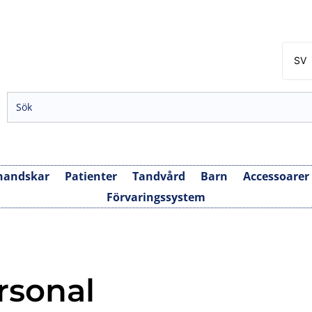
SV
EN
NB
DA
FI
handskar
Patienter
Tandvård
Barn
Accessoarer
Förvaringssystem
rsonal