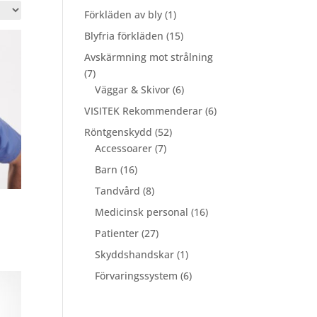
produkter
1
Förkläden av bly
1
produkt
15
Blyfria förkläden
15
produkter
Avskärmning mot strålning
7
7
produkter
6
Väggar & Skivor
6
produkter
6
VISITEK Rekommenderar
6
produkter
52
Röntgenskydd
52
7
produkter
Accessoarer
7
produkter
16
Barn
16
produkter
8
Tandvård
8
produkter
16
Medicinsk personal
16
produkter
ll:
27
Patienter
27
produkter
1
Skyddshandskar
1
produkt
6
Förvaringssystem
6
produkter