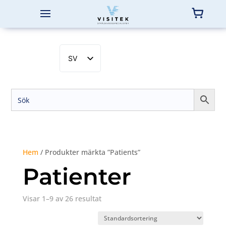
SV
EN
NB
DA
FI
Hem
/ Produkter märkta ”Patients”
Patienter
Visar 1–9 av 26 resultat