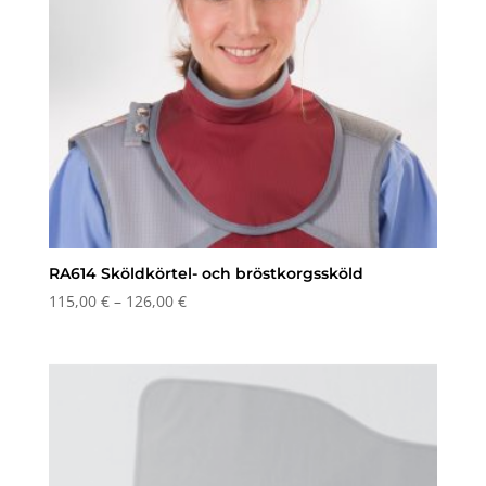
RA614 Sköldkörtel- och bröstkorgssköld
Prisintervall:
115,00
€
–
126,00
€
115,00 €
till
126,00 €