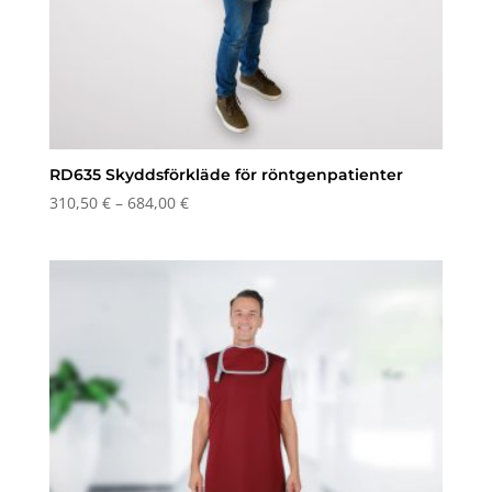
RD635 Skyddsförkläde för röntgenpatienter
Prisintervall:
310,50
€
–
684,00
€
310,50 €
till
684,00 €