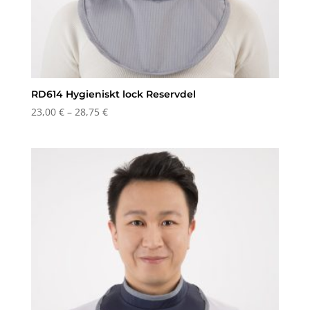
RD614 Hygieniskt lock Reservdel
Prisintervall:
23,00
€
–
28,75
€
23,00 €
till
28,75 €