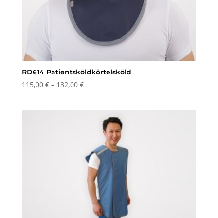
RD614 Patientsköldkörtelsköld
Prisintervall:
115,00
€
–
132,00
€
115,00 €
till
132,00 €