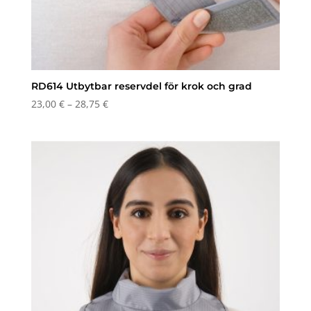
RD614 Utbytbar reservdel för krok och grad
Prisintervall:
23,00
€
–
28,75
€
23,00 €
till
28,75 €