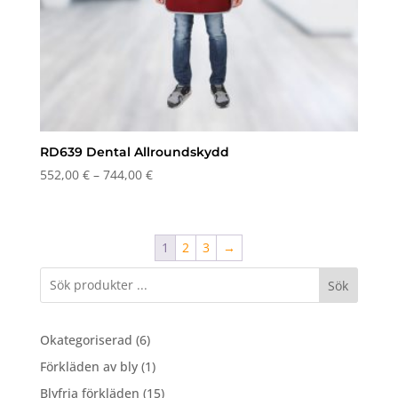
RD639 Dental Allroundskydd
Prisintervall:
552,00
€
–
744,00
€
552,00 €
till
744,00 €
1
2
3
→
Sök
6
Okategoriserad
6
produkter
1
Förkläden av bly
1
produkt
15
Blyfria förkläden
15