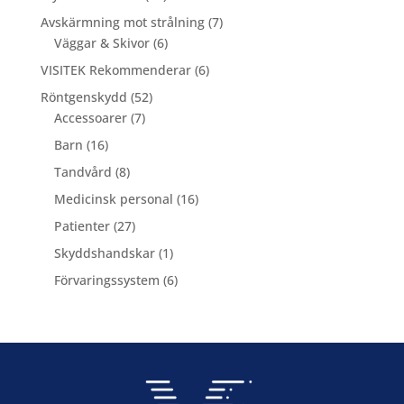
produkter
7
Avskärmning mot strålning
7
6
produkter
Väggar & Skivor
6
produkter
6
VISITEK Rekommenderar
6
produkter
52
Röntgenskydd
52
7
produkter
Accessoarer
7
produkter
16
Barn
16
produkter
8
Tandvård
8
produkter
16
Medicinsk personal
16
produkter
27
Patienter
27
produkter
1
Skyddshandskar
1
produkt
6
Förvaringssystem
6
produkter